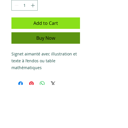
Add to Cart
Buy Now
Signet aimanté avec illustration et
texte à l’endos ou table
mathématiques
Do Not Sell My Personal Information
Politique de confidentialité générale
Termes et conditions d'utilisation