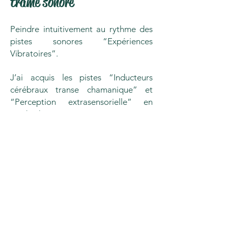
trame sonore
Peindre intuitivement au rythme des
pistes sonores “Expériences
Vibratoires”.
J’ai acquis les pistes “Inducteurs
cérébraux transe chamanique” et
“Perception extrasensorielle” en
mode thêta, que j’ai intégrées à ma
routine méditative habituelle.
En ce qui concerne les ondes
cérébrales, il est important de
comprendre qu’elles sont constituées
d’oscillations, donnant naissance aux
cinq types d’ondes cérébrales : Thêta,
alpha, bêta, delta et gamma.
L’onde cérébrale Thêta
,