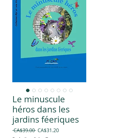
Le minuscule
héros dans les
jardins féeriques
Regular
Sale
 CA$39.00 
CA$31.20
Price
Price