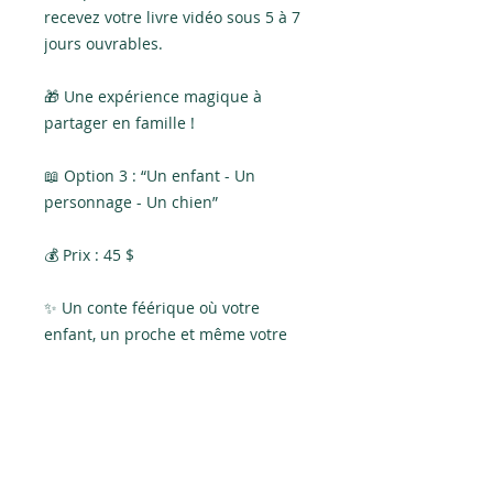
recevez votre livre vidéo sous 5 à 7
jours ouvrables.
🎁 Une expérience magique à
partager en famille !
📖 Option 3 : “Un enfant - Un
personnage - Un chien”
💰 Prix : 45 $
✨ Un conte féérique où votre
enfant, un proche et même votre
fidèle compagnon prennent vie
dans l’histoire ! ✨
🔹 Personnalisation incluse :
✅ Prénom et visage de l’enfant
dans le rôle principal.