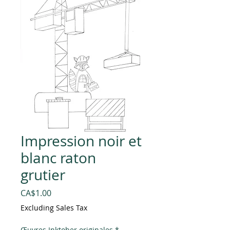
Impression noir et
blanc raton
grutier
Price
CA$1.00
Excluding Sales Tax
Œuvres Inktober originales
*