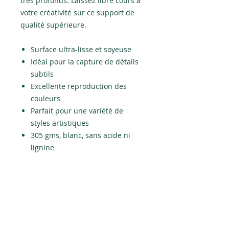
très profonds. Laissez libre cours à
votre créativité sur ce support de
qualité supérieure.
Surface ultra-lisse et soyeuse
Idéal pour la capture de détails
subtils
Excellente reproduction des
couleurs
Parfait pour une variété de
styles artistiques
305 gms, blanc, sans acide ni
lignine
POLITIQUE D'ÉCHANGE ET DE
REMBOURSEMENT
Aucu retour ou échange ne sont