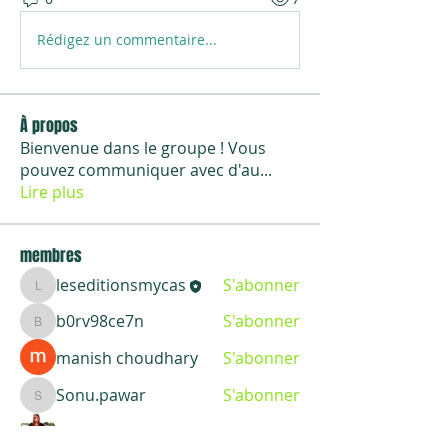
Rédigez un commentaire...
À propos
Bienvenue dans le groupe ! Vous
pouvez communiquer avec d'au
...
Lire plus
membres
leseditionsmycas
S'abonner
leseditionsmycas
b0rv98ce7n
S'abonner
b0rv98ce7n
manish choudhary
S'abonner
Sonu.pawar
S'abonner
Sonu.pawar
Leigh Diaz
S'abonner