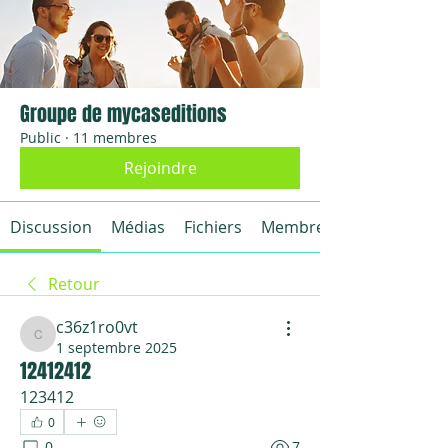
Groupe de mycaseditions
Public
·
11 membres
Rejoindre
Discussion
Médias
Fichiers
Membres
Retour
c36z1ro0vt
c36z1ro0vt
1 septembre 2025
12412412
123412
0
0
7