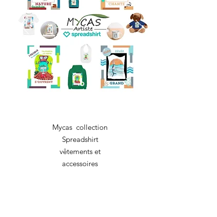
Mycas collection
Spreadshirt
vêtements
et
accessoires
Offrez-vous un vêtements ou
des accessoires avec une de
mes illustrations sur celle-ci.
Spreadshirt offre des