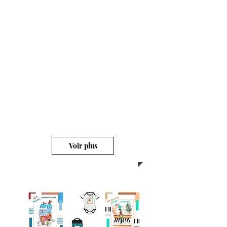
confortables ou des
accessoires avec une de mes
oeuvres sur celle-ci.
Le galeriste confectionne des
vêtements confortables et des
accessoires directement dans
leur atelier situé à Montréal.
10%
Obtenez
de
rabais pour votre
premier achat
Voir plus