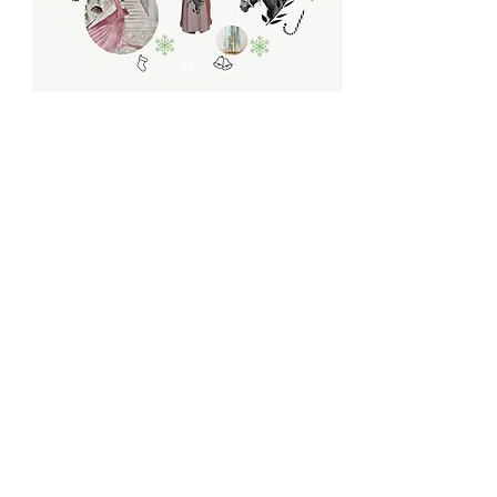
Mycas collection
Redbubble
vêtements
et
accessoires
Offrez-vous un vêtements ou
des accessoires avec une de
mes illustrations sur celle-ci.
Redbubble offre des
vêtements et accessoires pour
femmes, hommes, ados et
enfants
Visitez mon site