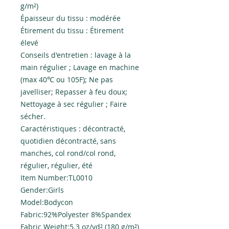
g/m²)
Épaisseur du tissu : modérée
Étirement du tissu : Étirement
élevé
Conseils d'entretien : lavage à la
main régulier ; Lavage en machine
(max 40℃ ou 105F); Ne pas
javelliser; Repasser à feu doux;
Nettoyage à sec régulier ; Faire
sécher.
Caractéristiques : décontracté,
quotidien décontracté, sans
manches, col rond/col rond,
régulier, régulier, été
Item Number:TL0010
Gender:Girls
Model:Bodycon
Fabric:92%Polyester 8%Spandex
Fabric Weight:5.3 oz/yd² (180 g/m²)