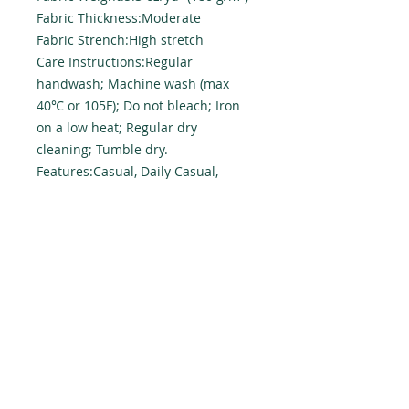
Fabric Thickness:Moderate
Fabric Strench:High stretch
Care Instructions:Regular
handwash; Machine wash (max
40℃ or 105F); Do not bleach; Iron
on a low heat; Regular dry
cleaning; Tumble dry.
Features:Casual, Daily Casual,
Sleeveless, Round Neck / O-neck,
Regular, Regular, Summer
Size Chart
2T
3T
4T
5/6
T
cm
cm
cm
cm
Chest
52
56
60
64
Length
53
55
59
63
Recommended heig
100
120
130
140