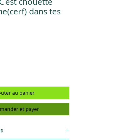
C'est chouette
e(cerf) dans tes
outer au panier
ander et payer
UR