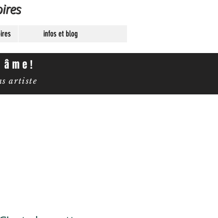
ires
ires
infos et blog
e âme!
 artiste