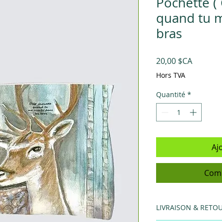
Pochette ( 
quand tu m
bras
Prix
20,00 $CA
Hors TVA
Quantité
*
Aj
Comm
LIVRAISON & RETO