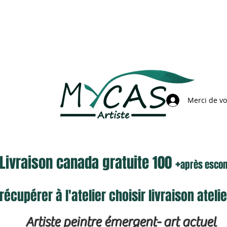
Merci de v
Livraison canada gratuite 100 +
après esco
récupérer à l'atelier choisir livraison atel
Artiste peintre émergent- art actuel