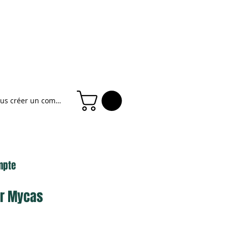
ous créer un compte
mpte
ier Mycas