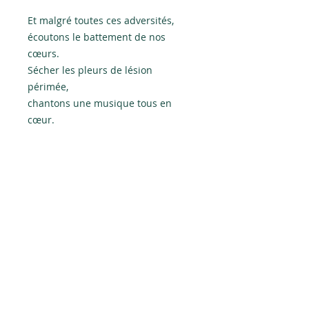
Et malgré toutes ces adversités,
écoutons le battement de nos
cœurs.
Sécher les pleurs de lésion
périmée,
chantons une musique tous en
cœur.
Une symphonie apaisante qui unit,
change le rythme de notre vie,
Afin de trouver notre être véritable.
DÉTAILS D'ARTICLE
Encre sur paier 22 x 30
POLITIQUE D'ÉCHANGE ET DE
Art figuratif intuitif
REMBOURSEMENT
Épaisseur du cadre 1/2 pouce
Ecadrement blanc 24 x 36
Aucun retour ou échange ne sont