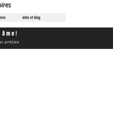
ires
ires
infos et blog
e âme!
 artiste