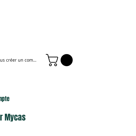
ous créer un compte
mpte
ier Mycas