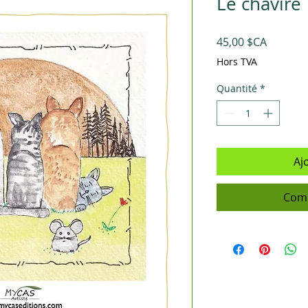
Le chaviré
Prix
45,00 $CA
Hors TVA
Quantité
*
Aj
Comm