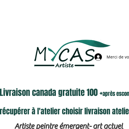
Merci de v
Livraison canada gratuite 100 +
après esco
récupérer à l'atelier choisir livraison atel
Artiste peintre émergent- art actuel