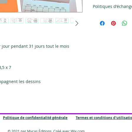
Politiques d'échan
Aucun retour ou éc
Cependant, Mycas é
ou échanger avec les
marchandise sera li
conditions suivante
r jour pendant 31 jours tout le mois
Si le produit arrive 
endommagé, nous vo
photo par courriel
nous le retourner. 
,5 x 7
pour garantir le r
Éditions aura reçu 
ompagnent les dessins
conditions d'écha
Veuillez adresser t
leseditionsmycas@
Politique de confidentialité générale
Termes et conditions d'utilisati
© 2021 par Mycas Éditions. Créé avec
Wix.com