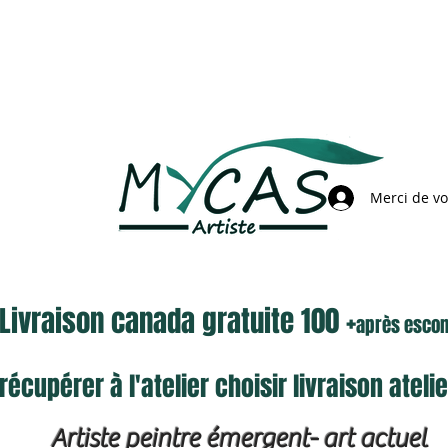
Merci de v
Livraison canada gratuite 100 +
après esco
récupérer à l'atelier choisir livraison atel
Artiste peintre émergent- art actuel