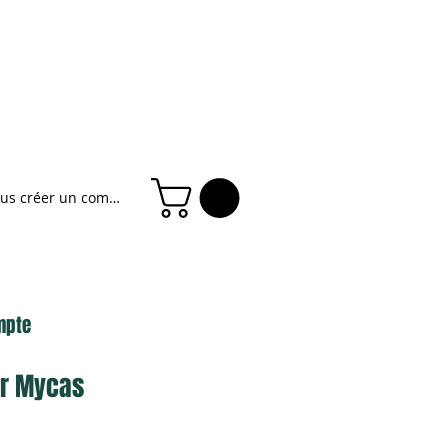
ous créer un compte
mpte
ier Mycas