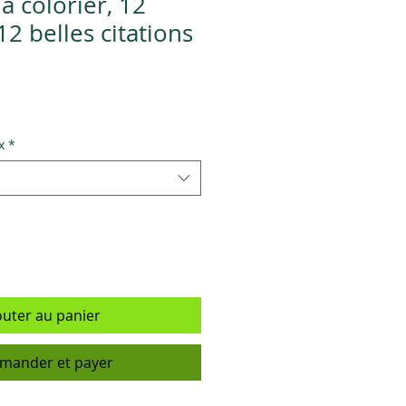
à colorier, 12
12 belles citations
x
*
outer au panier
ander et payer