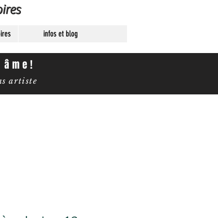
ires
ires
infos et blog
e âme!
 artiste