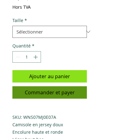
Hors TVA
Taille
*
Quantité
*
Ajouter au panier
Commander et payer
SKU: WNS07MJ0E07A
Camisole en jersey doux
Encolure haute et ronde